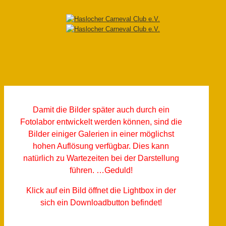
Damit die Bilder später auch durch ein
Fotolabor entwickelt werden können, sind die
Bilder einiger Galerien in einer möglichst
hohen Auflösung verfügbar. Dies kann
natürlich zu Wartezeiten bei der Darstellung
führen. …Geduld!
Klick auf ein Bild öffnet die Lightbox in der
sich ein Downloadbutton befindet!