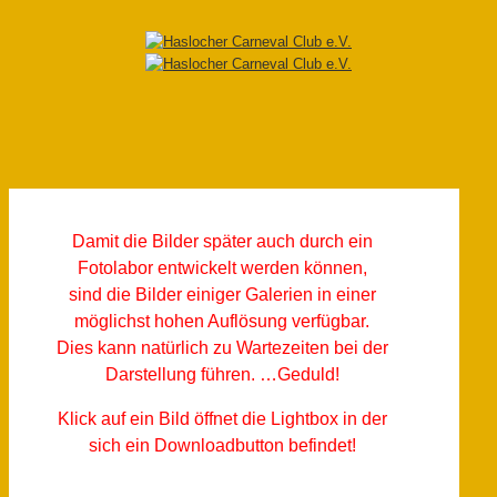
Damit die Bilder später auch durch ein
Fotolabor entwickelt werden können,
sind die Bilder einiger Galerien in einer
möglichst hohen Auflösung verfügbar.
Dies kann natürlich zu Wartezeiten bei der
Darstellung führen. …Geduld!
Klick auf ein Bild öffnet die Lightbox in der
sich ein Downloadbutton befindet!