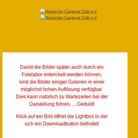
Damit die Bilder später auch durch ein
Fotolabor entwickelt werden können,
sind die Bilder einiger Galerien in einer
möglichst hohen Auflösung verfügbar.
Dies kann natürlich zu Wartezeiten bei der
Darstellung führen. …Geduld!
Klick auf ein Bild öffnet die Lightbox in der
sich ein Downloadbutton befindet!